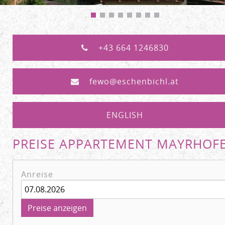
+43 664 1246830
fewo@eschenbichl.at
ENGLISH
PREISE APPARTEMENT MAYRHOF
Anreise
Preise anzeigen