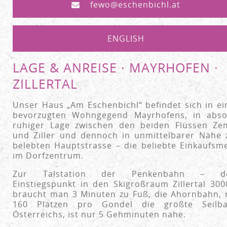
fewo@eschenbichl.at
ENGLISH
LAGE & ANREISE · MAYRHOFEN ·
ZILLERTAL
Unser Haus „Am Eschenbichl“ befindet sich in ei
bevorzugten Wohngegend Mayrhofens, in abso
ruhiger Lage zwischen den beiden Flüssen Z
und Ziller und dennoch in unmittelbarer Nähe 
belebten Hauptstrasse – die beliebte Einkaufsme
im Dorfzentrum.
Zur Talstation der Penkenbahn – d
Einstiegspunkt in den Skigroßraum Zillertal 300
braucht man 3 Minuten zu Fuß, die Ahornbahn, 
160 Plätzen pro Gondel die größte Seilb
Österreichs, ist nur 5 Gehminuten nahe.