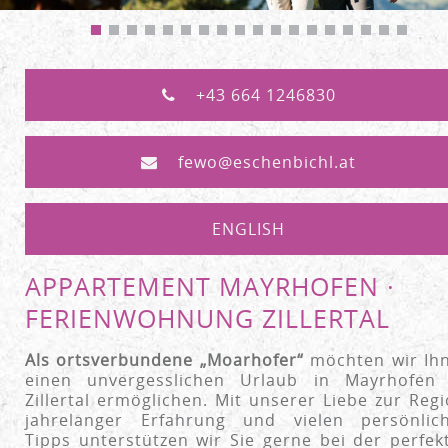
+43 664 1246830
fewo@eschenbichl.at
ENGLISH
APPARTEMENT MAYRHOFEN ·
FERIENWOHNUNG ZILLERTAL
Als ortsverbundene „Moarhofer“
möchten wir Ih
einen unvergesslichen Urlaub in Mayrhofen
Zillertal ermöglichen. Mit unserer Liebe zur Regi
jahrelanger Erfahrung und vielen persönlic
Tipps unterstützen wir Sie gerne bei der perfek