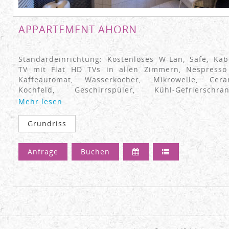
APPARTEMENT AHORN
Standardeinrichtung: Kostenloses W-Lan, Safe, Kab
TV mit Flat HD TVs in allen Zimmern, Nespresso
Kaffeautomat, Wasserkocher, Mikrowelle, Cera
Kochfeld, Geschirrspüler, Kühl-Gefrierschran
Dunstabzug, Gläser, Besteck, Koch- und Essgeschir
Mehr lesen
Bettwäsche, Handtücher
Grundriss
Detaillierte Informationen finden Sie auf unser
Website!
Anfrage
Buchen